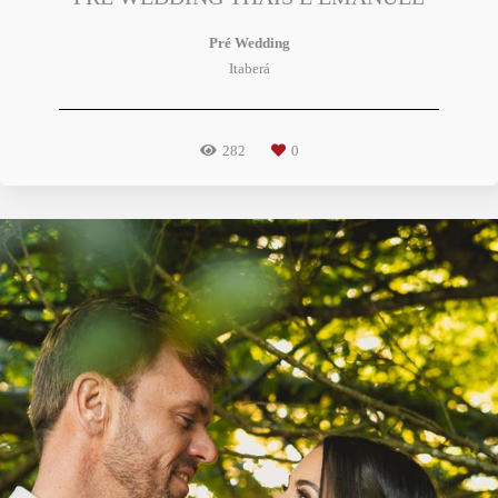
Pré Wedding
Itaberá
282
0