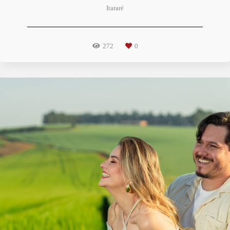
Itararé
272
0