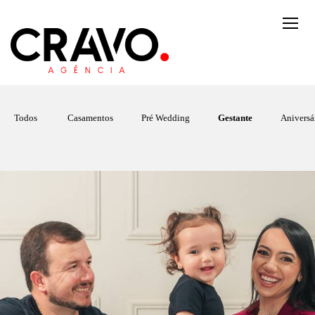
Todos
Casamentos
Pré Wedding
Gestante
Aniversá