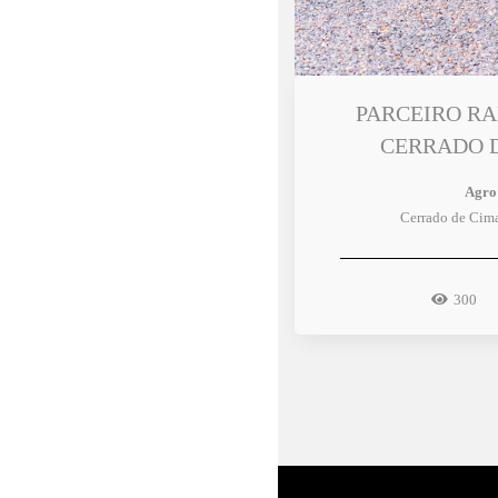
PARCEIRO RAIZ
CERRADO 
Agro
Cerrado de Cim
300