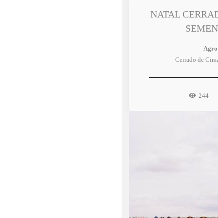
NATAL CERRA
SEMEN
Agro
Cerrado de Cim
244