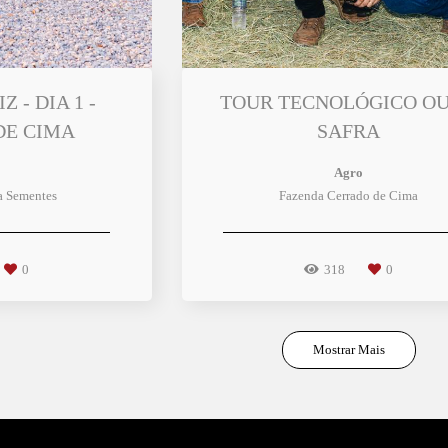
 - DIA 1 -
TOUR TECNOLÓGICO O
DE CIMA
SAFRA
Agro
a Sementes
Fazenda Cerrado de Cima
0
318
0
Mostrar Mais