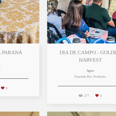
L PARANÁ
DIA DE CAMPO - GOLD
HARVEST
o
Agro
Fazenda Rio Verdinho
0
277
0