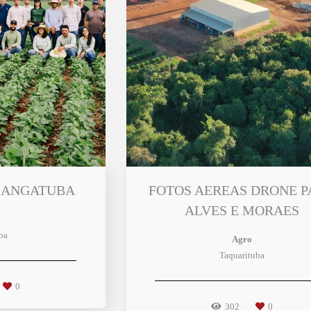
A ANGATUBA
FOTOS AEREAS DRONE 
ALVES E MORAES
ba
Agro
Taquarituba
0
302
0