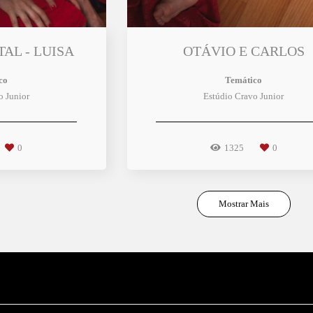
TAL - LUISA
OTÁVIO E CARLOS
co
Temático
o Junior
Estúdio Cravo Junior
0
1325
0
Mostrar Mais