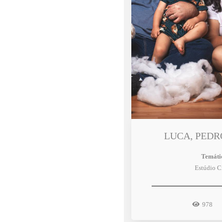
LUCA, PEDR
Temáti
Estúdio C
978