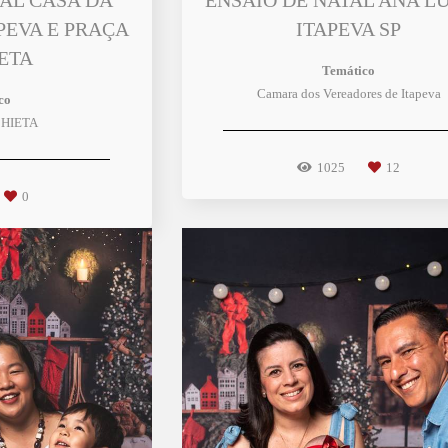
TAL CASA DA
ENSAIO DE NATAL ANA LU
PEVA E PRAÇA
ITAPEVA SP
ETA
Temático
Camara dos Vereadores de Itapeva
co
HIETA
1025
12
0