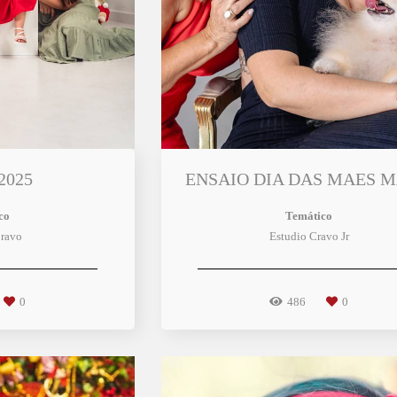
2025
ENSAIO DIA DAS MAES 
co
Temático
ravo
Estudio Cravo Jr
0
486
0