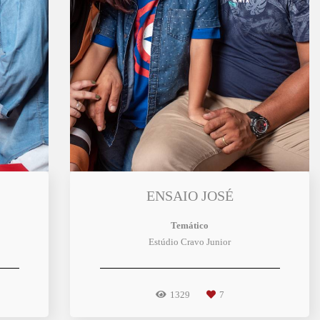
ENSAIO JOSÉ
Temático
Estúdio Cravo Junior
1329
7