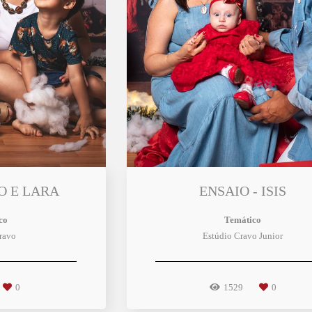
O E LARA
ENSAIO - ISIS
co
Temático
ravo
Estúdio Cravo Junior
0
1529
0