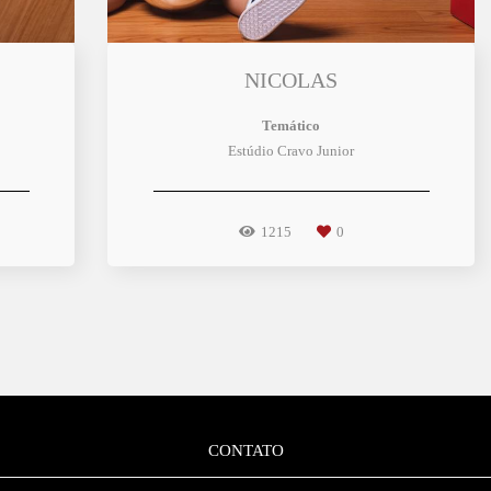
NICOLAS
Temático
Estúdio Cravo Junior
1215
0
CONTATO