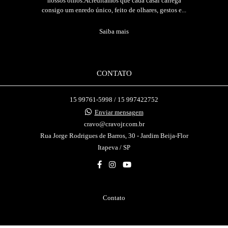
nossos olhos.Acreditamos que cada casal carrega
consigo um enredo único, feito de olhares, gestos e...
Saiba mais
CONTATO
15 99761-5998 / 15 997422752
Enviar mensagem
cravo@cravojr.com.br
Rua Jorge Rodrigues de Barros, 30 - Jardim Beija-Flor
Itapeva / SP
Contato