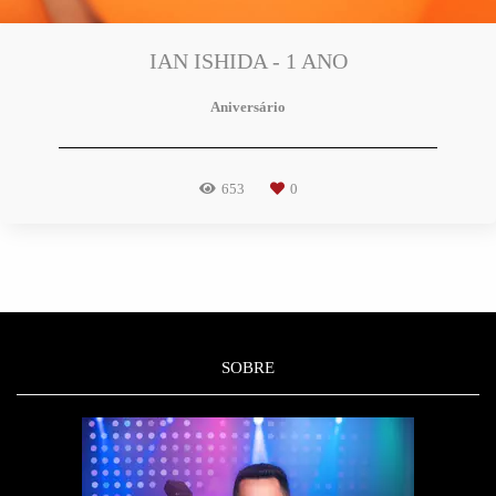
IAN ISHIDA - 1 ANO
Aniversário
653
0
SOBRE