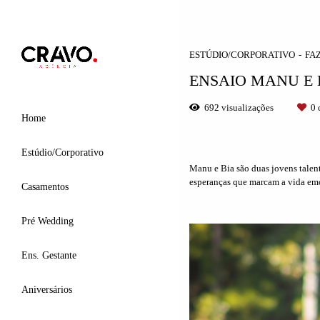
ESTÚDIO/CORPORATIVO
FA
ENSAIO MANU E 
692
visualizações
0
c
Home
Estúdio/Corporativo
Manu e Bia são duas jovens talent
esperanças que marcam a vida emo
Casamentos
Pré Wedding
Ens. Gestante
Aniversários