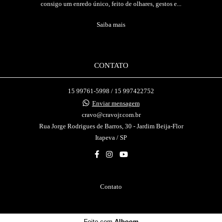
consigo um enredo único, feito de olhares, gestos e...
Saiba mais
CONTATO
15 99761-5998 / 15 997422752
Enviar mensagem
cravo@cravojr.com.br
Rua Jorge Rodrigues de Barros, 30 - Jardim Beija-Flor
Itapeva / SP
Contato
Feito com
Alboom