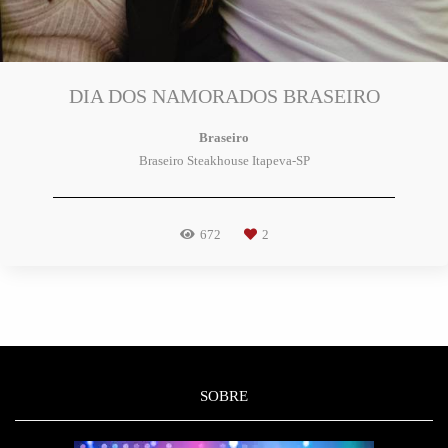
DIA DOS NAMORADOS BRASEIRO
Braseiro
Braseiro Steakhouse Itapeva-SP
672
2
SOBRE