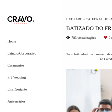
BATIZADO
CATEDRAL DE S
BATIZADO DO F
783
visualizações
0
c
Home
Estúdio/Corporativo
Todo batizado é um momento de mu
na Cated
Casamentos
Pré Wedding
Ens. Gestante
Aniversários