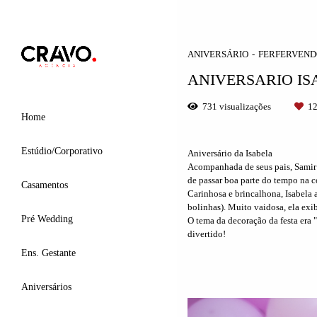
ANIVERSÁRIO
FERFERVEND
ANIVERSARIO ISA
731
visualizações
1
Home
Estúdio/Corporativo
Aniversário da Isabela
Acompanhada de seus pais, Samir 
de passar boa parte do tempo na 
Casamentos
Carinhosa e brincalhona, Isabela
bolinhas). Muito vaidosa, ela exi
Pré Wedding
O tema da decoração da festa era 
divertido!
Ens. Gestante
Aniversários