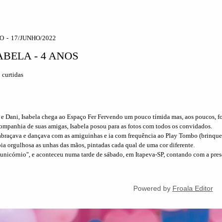
O
17/JUNHO/2022
BELA - 4 ANOS
2
curtidas
e Dani, Isabela chega ao Espaço Fer Fervendo um pouco tímida mas, aos poucos, foi
companhia de suas amigas, Isabela posou para as fotos com todos os convidados.
 abraçava e dançava com as amiguinhas e ia com frequência ao Play Tombo (brinque
bia orgulhosa as unhas das mãos, pintadas cada qual de uma cor diferente.
"unicórnio", e aconteceu numa tarde de sábado, em Itapeva-SP, contando com a pres
Powered by
Froala Editor