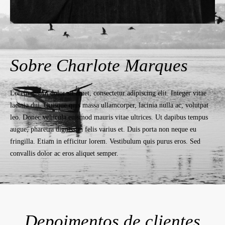
Sobre Charlote Marques
Lorem ipsum dolor sit amet, consectetur adipiscing elit. Integer vitae
lacinia dui. Quisque quis massa ullamcorper, lacinia nulla ac, volutpat
leo. Donec vehicula euismod mauris vitae ultrices. Ut dapibus tempus
augue, pharetra dignissim felis varius et. Duis porta non neque eu
fringilla. Etiam in efficitur lorem. Vestibulum quis purus eros. Sed
convallis dolor ac eros aliquet semper.
Depoimentos de clientes